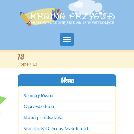
Aktualności
13
Home
>
13
O przedszkolu
Menu
Kadra i grupy
BIP
Strona główna
O przedszkolu
Kontakt
Statut przedszkola
Standardy Ochrony Małoletnich